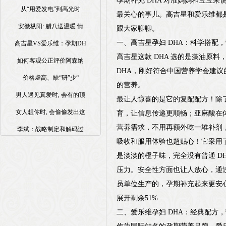
孕期补充 DHA 对准妈妈和宝宝
从“用爱发电”到高光时
最关心的事儿。高吉星和爱乐维都
安徽枞阳: 腊八送温暖 情
跟大家聊聊。
一、高吉星孕妇 DHA：科学搭配
高吉星VS爱乐维：孕期DH
高吉星这款 DHA 选的是藻油原
如何客观公正评价阿森纳
DHA，刚好符合中国营养学会建议
价格虚高、缺“研”少“
的营养。
男人遇见真爱时, 会有的顶
最让人惊喜的是它的复配配方！除了
女人想你时, 会偷偷发出这
育，让信息传递更顺畅；亚麻酸在
营养需求，不用再额外吃一堆补剂
李斌：战略制定和解码过
吸收和服用体验也超贴心！它采用了和
是淡淡的橙子味，完全没有普通 D
压力。安全性方面也让人放心，通过了
员单位生产的，孕期补充起来更安
展开剩余51%
二、爱乐维孕妇 DHA：经典配方