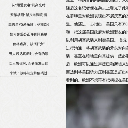
最近，特朗普的内阁团队捅出了大
从“用爱发电”到高光时
随后这名记者便在杂志上曝光了此
安徽枞阳: 腊八送温暖 情
在群聊里对欧洲表现出不屑厌恶的
道。他还进一步指出，美国只有3
高吉星VS爱乐维：孕期DH
和，把这届美国政府对欧洲盟友的
如何客观公正评价阿森纳
以利用胡塞武装来制衡美国。 首
价格虚高、缺“研”少“
进行沟通，将胡塞武装的矛头对向
男人遇见真爱时, 会有的顶
装，甚至在暗地里向其提供一些必
女人想你时, 会偷偷发出这
后，欧洲可以通过声援巴勒斯坦来
而达到将美国势力压制甚至是赶出
李斌：战略制定和解码过
看到的。欧洲不想再有把柄捏在美